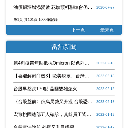
油價飆漲增添變數 花旗預料聯準會仍將維持利率不變
2026-07-27
第1頁 共101頁 1009筆記錄
下一頁
最末頁
當舖新聞
第4劑疫苗無助抵抗Omicron 以色列取消「綠色通行證」
2022-02-18
【喜迎解封商機3】歐美脫罩、台灣開放商務客入境 5檔旅遊股噴漲停
2022-02-18
台股早盤跌170點 晶圓雙雄熄火
2022-02-18
〈台股盤前〉俄烏局勢又升溫 台股恐再度面臨回檔壓力
2022-02-18
宏致桃園總部五人確診，其餘員工皆採陰性，稱不影響營運及生產
2022-01-12
台積電法說前 外資又升目標價
2022-01-12