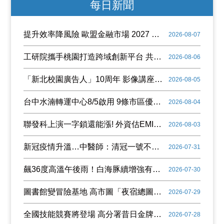
每日新聞
提升效率降風險 歐盟金融市場 2027 年實施 T+1 結算
2026-08-07
工研院攜手桃園打造跨域創新平台 共拓全球商機
2026-08-06
「新北校園廣告人」10周年 影像講座再升級 特邀學長姐傳承經驗
2026-08-05
台中水湳轉運中心8/5啟用 9條市區優先進駐
2026-08-04
聯發科上演一字鎖還能漲! 外資估EMIB-T疑慮解除、目標價喊進7000元
2026-08-03
新冠疫情升溫…中醫師：清冠一號不是防疫茶 別亂喝
2026-07-31
飆36度高溫午後雨！白海豚續增強有望成風王 暴風圈侵襲台灣機率曝
2026-07-30
圖書館變冒險基地 高市圖「夜宿總圖」學童黑夜探險
2026-07-29
全國技能競賽將登場 高分署昔日金牌國手傳承經驗
2026-07-28