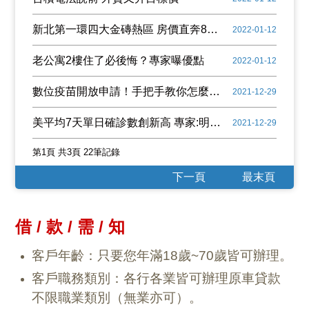
新北第一環四大金磚熱區 房價直奔8字頭
2022-01-12
老公寓2樓住了必後悔？專家曝優點
2022-01-12
數位疫苗開放申請！手把手教你怎麼申請並加入iPhone錢包
2021-12-29
美平均7天單日確診數創新高 專家:明年1月不好過
2021-12-29
第1頁 共3頁 22筆記錄
下一頁
最末頁
借 / 款 / 需 / 知
客戶年齡：只要您年滿18歲~70歲皆可辦理。
客戶職務類別：各行各業皆可辦理原車貸款
不限職業類別（無業亦可）。