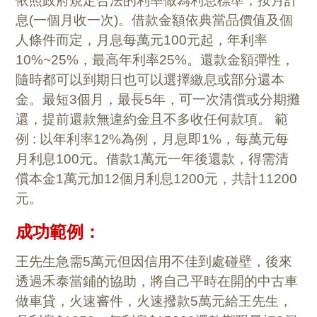
依照政府規定合法的利率做為利息標準，按月計
息(一個月收一次)。借款金額依典當品價值及個
人條件而定，月息每萬元100元起，年利率
10%~25%，最高年利率25%。還款金額彈性，
隨時都可以到期日也可以選擇繳息或部分還本
金。最短3個月，最長5年，可一次清償或分期攤
還，提前還款無違約金且不多收任何款項。 範
例 : 以年利率12%為例，月息即1%，每萬元每
月利息100元。借款1萬元一年後還款，得需清
償本金1萬元加12個月利息1200元，共計11200
元。
成功範例：
王先生急需5萬元但因信用不佳到處碰壁，後來
透過禾泰當鋪的協助，將自己平時在開的中古車
做車貸，火速審件，火速撥款5萬元給王先生，