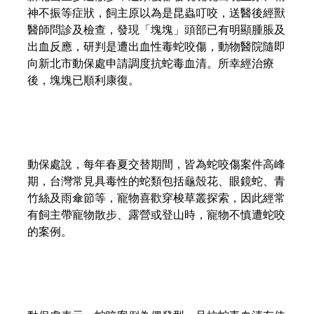
神不振等症狀，飼主原以為是昆蟲叮咬，送醫後經獸
醫師問診及檢查，發現「塊塊」頭部已有明顯腫脹及
出血反應，研判是遭出血性毒蛇咬傷，動物醫院隨即
向新北市動保處申請調度抗蛇毒血清。所幸經治療
後，塊塊已順利康復。
動保處說，每年春夏交替期間，皆為蛇咬傷案件高峰
期，台灣常見具毒性的蛇類包括龜殼花、眼鏡蛇、青
竹絲及雨傘節等，寵物喜歡穿梭草叢探索，因此經常
有飼主帶寵物散步、露營或登山時，寵物不慎遭蛇咬
的案例。