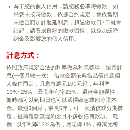
為了您的個人信用，請您務必準時繳款，如
果您未按時繳款，依據合約規定，會依當期
未繳金額加計遲延利息，超過繳款日7日就會
註記，請養成良好的繳款習慣，以免加罰滯
納金及影響您的個人信用。
計息方式：
依照政府規定合法的利率做為利息標準，按月計
息(一個月收一次)。借款金額依典當品價值及個
人條件而定，月息每萬元100元起，年利率
10%~25%，最高年利率25%。還款金額彈性，
隨時都可以到期日也可以選擇繳息或部分還本
金。最短3個月，最長5年，可一次清償或分期攤
還，提前還款無違約金且不多收任何款項。 範
例 : 以年利率12%為例，月息即1%，每萬元每