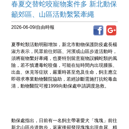
春夏交替蛇咬寵物案件多 新北動保
籲郊區、山區活動繫緊牽繩
2026-06-09/自由時報
夏季蛇類活動明顯增加，新北市動物保護防疫處長楊
淑方表示，民眾前往郊區、河濱或山區步道活動時，
須將寵物繫好牽繩，也要特別留意寵物誤觸蛇類的風
險，若不慎遭毒蛇咬傷，可能在短時間內出現腫脹、
出血、休克等症狀，嚴重時甚至危及生命，飼主應立
即尋求專業動物醫院協助，若經診斷需施打抗蛇毒血
清，動物醫院可撥1999向動保處申請調度急救。
動保處指出，日前有一名飼主帶著愛犬「塊塊」前往
新北山區步道散步，返家後卻發現塊塊出現血尿、精