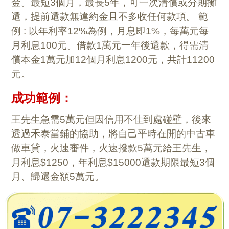
金。最短3個月，最長5年，可一次清償或分期攤
還，提前還款無違約金且不多收任何款項。 範
例 : 以年利率12%為例，月息即1%，每萬元每
月利息100元。借款1萬元一年後還款，得需清
償本金1萬元加12個月利息1200元，共計11200
元。
成功範例：
王先生急需5萬元但因信用不佳到處碰壁，後來
透過禾泰當鋪的協助，將自己平時在開的中古車
做車貸，火速審件，火速撥款5萬元給王先生，
月利息$1250，年利息$15000還款期限最短3個
月、歸還金額5萬元。