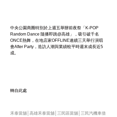
中央公園商圈特別於上週五舉辦前夜祭「K-POP
Random Dance 隨播即跳@高雄」，吸引破千名
ONCE熱舞，在地店家OFFLINE連續三天舉行演唱
會After Party，造訪人潮與業績較平時週末成長近5
成。
轉自此處
禾泰當舖│高雄禾泰當舖│三民區當舖│三民汽機車借