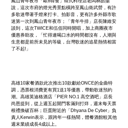
鳳山青年夜市「歐8韓食」韓式料理店老闆林皓揚
說，這次市府的燈光秀景點橫跨至鳳山衛武營，有許
多歌迷帶著手燈來打卡、拍影音，更有許多外縣市歌
迷第一次到鳳山青年夜市；「青年牛排」店長陳維安
談到，這次TWICE和伍佰同時開唱，加上商圈夜市
優惠券助攻，「忙得連喝口水的時間都沒有，人潮與
生意都是前所未見的等級，台灣歌迷的追星熱情相當
了不起!」
高雄10家餐酒款此次推出10款獻給ONCE的金曲特
調，憑票根消費更有買1送1等優惠，帶動歌迷預約
潮。高雄英迪格酒店「PIER NO.1 高空酒吧」店長
尚恩提到，從上週五起開門客滿到打烊，週末每天票
根禮換破百杯；巨蛋附近的「Dhyana De Cyber」負
責人Kerwin表示，跟跨年一樣熱鬧，體餐酒館較其他
週末業績成長4成以上。