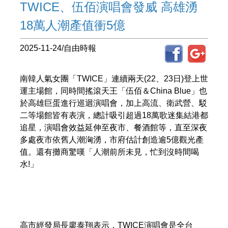
TWICE、伍佰演唱會發威 高雄湧
18萬人潮產值衝5億
2025-11-24/自由時報
南韓人氣女團「TWICE」連續兩天(22、23日)登上世
運主場館，同時間搖滾天王「伍佰＆China Blue」也
於高雄巨蛋進行巡迴演唱會，加上高流、衛武營、駁
二等場館皆有表演，總計吸引超過18萬歌迷集結港都
追星，演唱會效益延伸至夜市、餐酒館等，直至深夜
多處夜市依舊人潮洶湧，市府估計創造逾5億觀光產
值。還有攤商驚嘆「人潮前所未見，忙到沒時間喝
水!」
高市經發局長廖泰翔表示，TWICE演唱會是全台