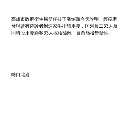
高雄市政府衛生局簡任技正潘炤穎今天說明，經疫調
發現曾有確診者到這家牛排館用餐，匡列員工33人及
同時段用餐顧客33人採檢隔離，目前篩檢皆陰性。
轉自此處