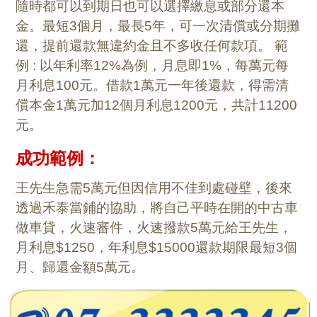
隨時都可以到期日也可以選擇繳息或部分還本
金。最短3個月，最長5年，可一次清償或分期攤
還，提前還款無違約金且不多收任何款項。 範
例 : 以年利率12%為例，月息即1%，每萬元每
月利息100元。借款1萬元一年後還款，得需清
償本金1萬元加12個月利息1200元，共計11200
元。
成功範例：
王先生急需5萬元但因信用不佳到處碰壁，後來
透過禾泰當鋪的協助，將自己平時在開的中古車
做車貸，火速審件，火速撥款5萬元給王先生，
月利息$1250，年利息$15000還款期限最短3個
月、歸還金額5萬元。