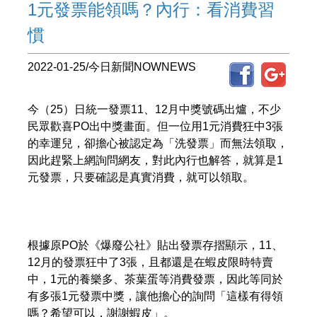
1元發票能領嗎？內行：看消費習
慣
2022-01-25/今日新聞NOWNEWS
今（25）日統一發票11、12月中獎號碼出爐，不少
民眾歡喜PO出中獎畫面。但一位用1元消費狂中3張
的幸運兒，卻擔心被認定為「洗發票」而無法領取，
因此趕緊上網詢問網友，對此內行也解答，就算是1
元發票，只要確認是真實消費，就可以領取。
根據原PO於《爆廢公社》貼出發票存摺顯示，11、
12月的發票狂中了3張，且都還是在蝦皮限時特賣
中，1元的養樂多、茶葉蛋等消費發票，因此等同於
有多張1元發票中獎，讓他擔心的詢問「這樣有得領
嗎？希望可以，謝謝蝦皮」。