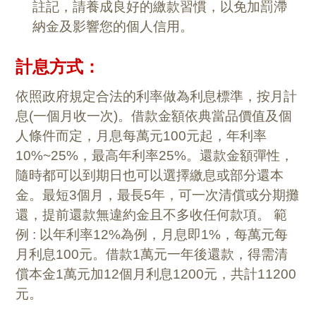
註記，請養成良好的繳款習慣，以免加罰滯
納金及影響您的個人信用。
計息方式：
依照政府規定合法的利率做為利息標準，按月計
息(一個月收一次)。借款金額依典當品價值及個
人條件而定，月息每萬元100元起，年利率
10%~25%，最高年利率25%。還款金額彈性，
隨時都可以到期日也可以選擇繳息或部分還本
金。最短3個月，最長5年，可一次清償或分期攤
還，提前還款無違約金且不多收任何款項。 範
例 : 以年利率12%為例，月息即1%，每萬元每
月利息100元。借款1萬元一年後還款，得需清
償本金1萬元加12個月利息1200元，共計11200
元。