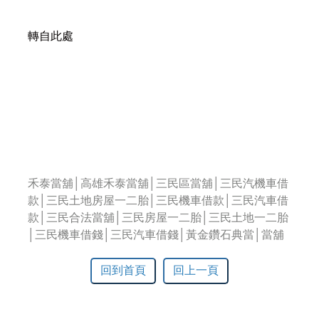
轉自此處
禾泰當舖│高雄禾泰當舖│三民區當舖│三民汽機車借
款│三民土地房屋一二胎│三民機車借款│三民汽車借
款│三民合法當舖│三民房屋一二胎│三民土地一二胎
│三民機車借錢│三民汽車借錢│黃金鑽石典當│當舖
回到首頁
回上一頁