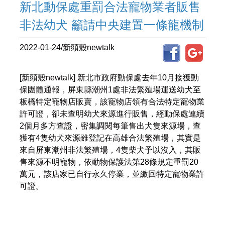
新北動保處重罰合法寵物業者販售
非法幼犬 籲請中央建置一條龍機制
2022-01-24/新頭殼newtalk
[新頭殼newtalk] 新北市政府動保處去年10月接獲動
保團體通報，屏東縣潮州1處非法繁殖場運送幼犬至
板橋特定寵物店販賣，該寵物店領有合法特定寵物業
許可證，卻未查明幼犬來源進行販售，經動保處連續
2個月多方查證，密集調閱每筆售出犬隻來源場，查
獲有4隻幼犬來源雖登記在高雄合法繁殖場，其實是
來自屏東潮州非法繁殖場，4隻柴犬予以沒入，其販
售來源不明寵物，依動物保護法第28條規定重罰20
萬元，該店家已自行永久停業，並繳回特定寵物業許
可證。