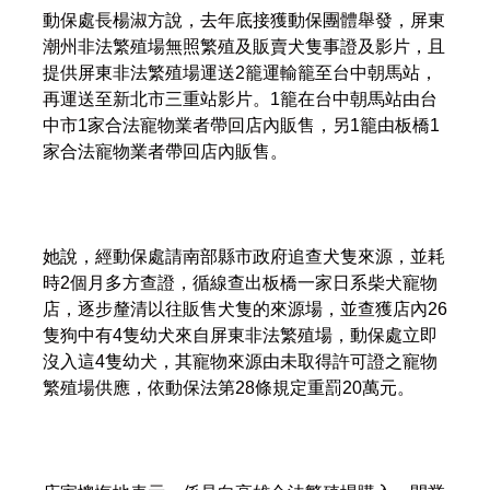
動保處長楊淑方說，去年底接獲動保團體舉發，屏東
潮州非法繁殖場無照繁殖及販賣犬隻事證及影片，且
提供屏東非法繁殖場運送2籠運輸籠至台中朝馬站，
再運送至新北市三重站影片。1籠在台中朝馬站由台
中市1家合法寵物業者帶回店內販售，另1籠由板橋1
家合法寵物業者帶回店內販售。
她說，經動保處請南部縣市政府追查犬隻來源，並耗
時2個月多方查證，循線查出板橋一家日系柴犬寵物
店，逐步釐清以往販售犬隻的來源場，並查獲店內26
隻狗中有4隻幼犬來自屏東非法繁殖場，動保處立即
沒入這4隻幼犬，其寵物來源由未取得許可證之寵物
繁殖場供應，依動保法第28條規定重罰20萬元。