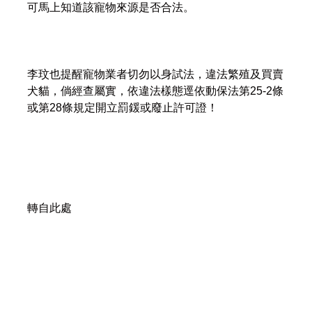
可馬上知道該寵物來源是否合法。
李玟也提醒寵物業者切勿以身試法，違法繁殖及買賣
犬貓，倘經查屬實，依違法樣態逕依動保法第25-2條
或第28條規定開立罰鍰或廢止許可證！
轉自此處