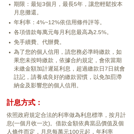
期限：最短3個月，最長5年，讓您輕鬆按本
月息攤還。
年利率：4%~12%依信用條件評等。
各項借款每萬元每月利息最高為2.5%。
免手續費、代辦費。
為了您的個人信用，請您務必準時繳款，如
果您未按時繳款，依據合約規定，會依當期
未繳金額加計遲延利息，超過繳款日7日就會
註記，請養成良好的繳款習慣，以免加罰滯
納金及影響您的個人信用。
計息方式：
依照政府規定合法的利率做為利息標準，按月計
息(一個月收一次)。借款金額依典當品價值及個
人條件而定，月息每萬元100元起，年利率