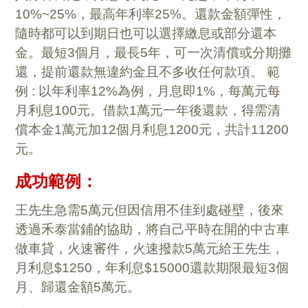
10%~25%，最高年利率25%。還款金額彈性，
隨時都可以到期日也可以選擇繳息或部分還本
金。最短3個月，最長5年，可一次清償或分期攤
還，提前還款無違約金且不多收任何款項。 範
例 : 以年利率12%為例，月息即1%，每萬元每
月利息100元。借款1萬元一年後還款，得需清
償本金1萬元加12個月利息1200元，共計11200
元。
成功範例：
王先生急需5萬元但因信用不佳到處碰壁，後來
透過禾泰當鋪的協助，將自己平時在開的中古車
做車貸，火速審件，火速撥款5萬元給王先生，
月利息$1250，年利息$15000還款期限最短3個
月、歸還金額5萬元。