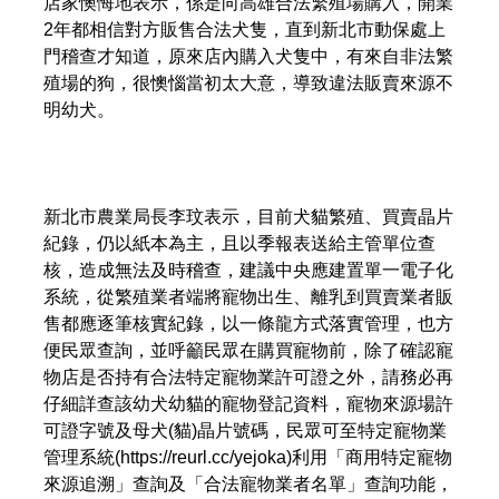
店家懊悔地表示，係是向高雄合法繁殖場購入，開業
2年都相信對方販售合法犬隻，直到新北市動保處上
門稽查才知道，原來店內購入犬隻中，有來自非法繁
殖場的狗，很懊惱當初太大意，導致違法販賣來源不
明幼犬。
新北市農業局長李玟表示，目前犬貓繁殖、買賣晶片
紀錄，仍以紙本為主，且以季報表送給主管單位查
核，造成無法及時稽查，建議中央應建置單一電子化
系統，從繁殖業者端將寵物出生、離乳到買賣業者販
售都應逐筆核實紀錄，以一條龍方式落實管理，也方
便民眾查詢，並呼籲民眾在購買寵物前，除了確認寵
物店是否持有合法特定寵物業許可證之外，請務必再
仔細詳查該幼犬幼貓的寵物登記資料，寵物來源場許
可證字號及母犬(貓)晶片號碼，民眾可至特定寵物業
管理系統(https://reurl.cc/yejoka)利用「商用特定寵物
來源追溯」查詢及「合法寵物業者名單」查詢功能，