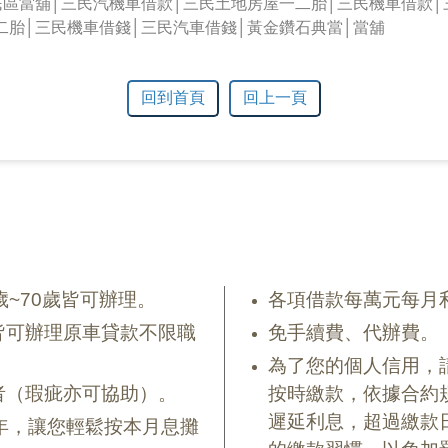
民區當舖│三民汽機車借款│三民土地房屋一二胎│三民機車借款│
二胎│三民機車借錢│三民汽車借錢│黃金鑽石典當│當舖
回到首頁
回上一頁
歲~70歲皆可辦理。
各項借款每萬元每月利
皆可辦理原車貸款不限職
免手續費、代辦費。
為了您的個人信用，
者（瑕疵亦可協助）。
按時繳款，依據合約
遲延利息，超過繳款
年，讓您輕鬆按本月息攤