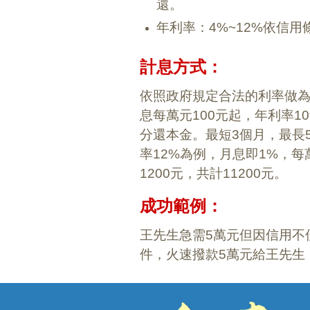
還。
年利率：4%~12%依信用
計息方式：
依照政府規定合法的利率做為
息每萬元100元起，年利率1
分還本金。最短3個月，最長
率12%為例，月息即1%，每
1200元，共計11200元。
成功範例：
王先生急需5萬元但因信用不
件，火速撥款5萬元給王先生，