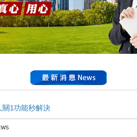
達人關1功能秒解決
EWS