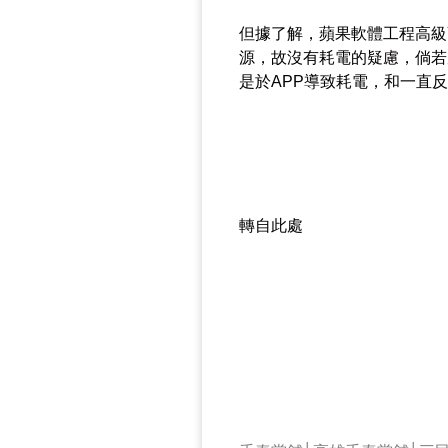
但據了解，蘋果軟體工程高級副總
源，故沒有耗電的疑慮，倘若
是於APP導致耗電，和一直
轉自此處