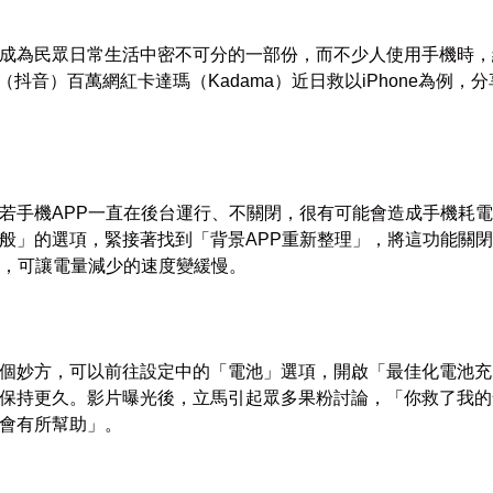
成為民眾日常生活中密不可分的一部份，而不少人使用手機時，
k（抖音）百萬網紅卡達瑪（Kadama）近日救以iPhone為例
若手機APP一直在後台運行、不關閉，很有可能會造成手機耗
般」的選項，緊接著找到「背景APP重新整理」，將這功能關
行，可讓電量減少的速度變緩慢。
個妙方，可以前往設定中的「電池」選項，開啟「最佳化電池充
保持更久。影片曝光後，立馬引起眾多果粉討論，「你救了我的
會有所幫助」。