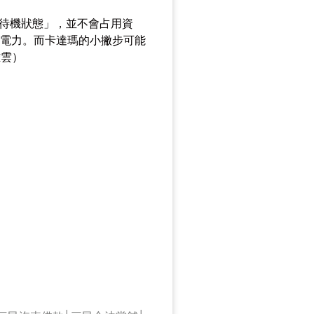
於「待機狀態」，並不會占用資
和電力。而卡達瑪的小撇步可能
雅雲）